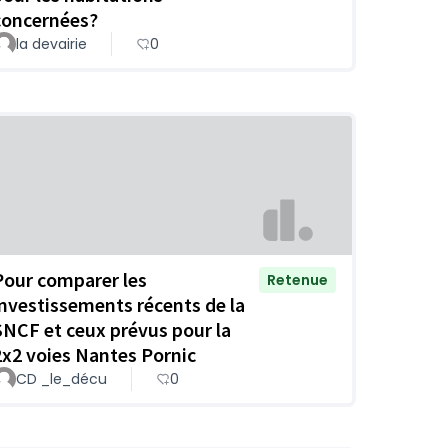
concernées?
la devairie
0
Pour comparer les
Retenue
investissements récents de la
SNCF et ceux prévus pour la
2x2 voies Nantes Pornic
CD _le_décu
0