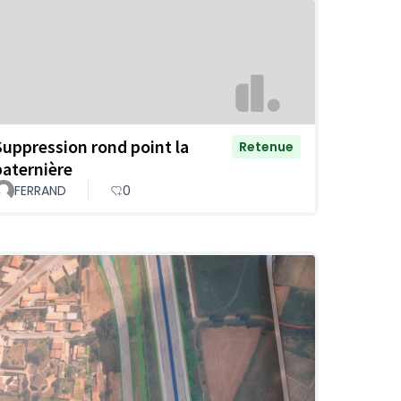
Suppression rond point la
Retenue
paternière
FERRAND
0