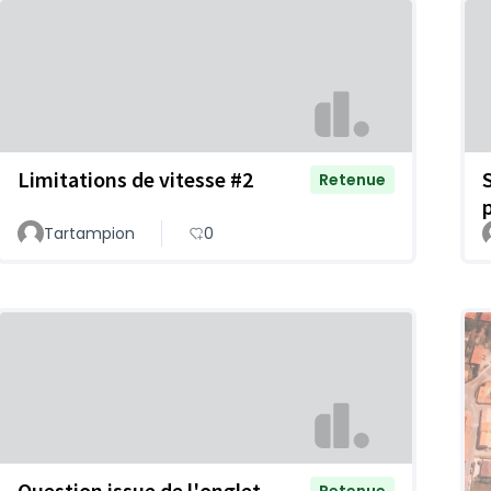
Limitations de vitesse #2
Retenue
Tartampion
0
Question issue de l'onglet