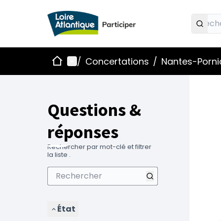
Accueil
Menu principal
/
Concertations
/
Nantes-Pornic
Questions &
réponses
Rechercher par mot-clé et filtrer
la liste .
État