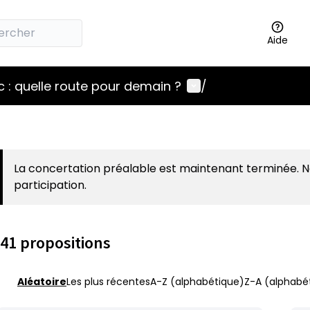
Aide
Menu utilisateur
 : quelle route pour demain ?
/
La concertation préalable est maintenant terminée. 
participation.
41 propositions
Aléatoire
Les plus récentes
A-Z (alphabétique)
Z-A (alphabét