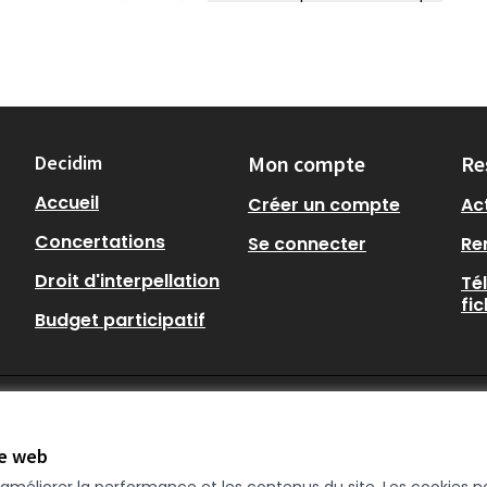
Decidim
Mon compte
Re
Accueil
Créer un compte
Act
Concertations
Se connecter
Re
Droit d'interpellation
Té
fi
Budget participatif
te web
r améliorer la performance et les contenus du site. Les cookies