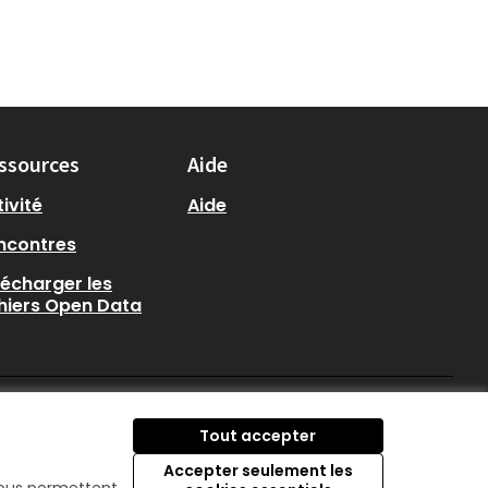
ssources
Aide
ivité
Aide
ncontres
lécharger les
chiers Open Data
participer.loire-atlantique.
participer.loire-atlanti
participer.loire-at
Tout accepter
(Nouvelle fenêtre)
(Nouvelle fenêtre)
(Nouvelle fenêtre
Accepter seulement les
 nous permettent