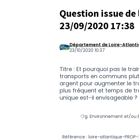
Question issue de 
23/09/2020 17:38
Département de Loire-Atlant
23/10/2020 10:37
Titre : Et pourquoi pas le tr
transports en communs plutô
argent pour augmenter le traf
plus fréquent et temps de tr
unique est-il envisageable ?
g. Environnement et/ou b
Filtrer les résultats de la 
Référence : loire-atlantique-PROP