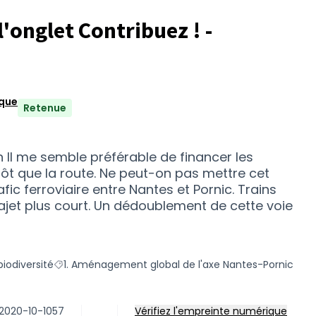
l'onglet Contribuez ! -
ique
Retenue
ain Il me semble préférable de financer les
t que la route. Ne peut-on pas mettre cet
ic ferroviaire entre Nantes et Pornic. Trains
ajet plus court. Un dédoublement de cette voie
iodiversité
1. Aménagement global de l'axe Nantes-Pornic
catégorie : g. Environnement et/ou biodiversité
Filtrer les résultats pour le secteur : 1. Aménagement
-2020-10-1057
Vérifiez l'empreinte numérique