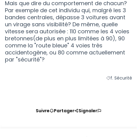
Mais que dire du comportement de chacun?
Par exemple de cet individu qui, malgré les 3
bandes centrales, dépasse 3 voitures avant
un virage sans visibilité? De même, quelle
vitesse sera autorisée : 110 comme les 4 voies
bretonnes(de plus en plus limitées à 90), 90
comme la "route bleue" 4 voies très
accidentogène, ou 80 comme actuellement
par "sécurité"?
f. Sécurité
Filtrer les résu
Suivre
Partager
Signaler
Référence : loire-atlantique-PROP-2020-10-1050
Vérifiez l'empreinte numérique