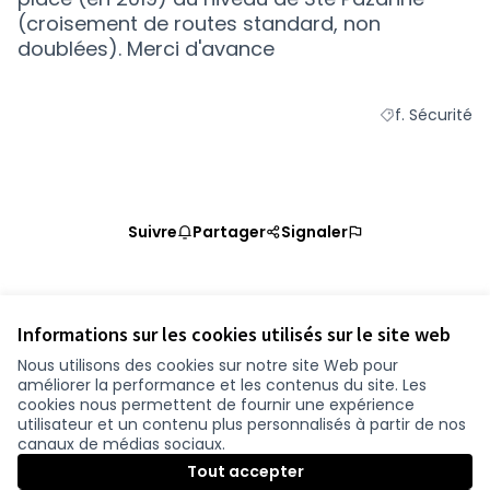
(croisement de routes standard, non
doublées). Merci d'avance
f. Sécurité
Filtrer les résu
Suivre
Partager
Signaler
Référence : loire-atlantique-PROP-2020-10-1100
Vérifiez l'empreinte numérique
Informations sur les cookies utilisés sur le site web
Nous utilisons des cookies sur notre site Web pour
améliorer la performance et les contenus du site. Les
Conditions d'utilisation
cookies nous permettent de fournir une expérience
Paramètres des cookies
utilisateur et un contenu plus personnalisés à partir de nos
participer.loire-atlantique.fr sur Facebook
participer.loire-atlantique.fr sur Instagram
participer.loire-atlantique.fr sur YouTube
canaux de médias sociaux.
(Nouvelle fenêtre)
(Nouvelle fenêtre)
(Nouvelle fenêtre)
Tout accepter