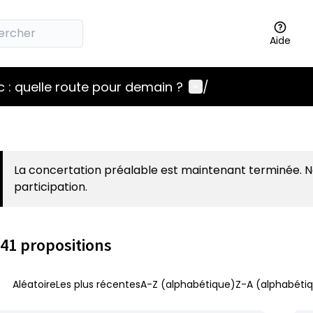
Aide
Menu utilisateur
 : quelle route pour demain ?
/
La concertation préalable est maintenant terminée. 
participation.
41 propositions
Aléatoire
Les plus récentes
A-Z (alphabétique)
Z-A (alphabétiq