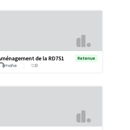
Aménagement de la RD751
Retenue
mahe
0