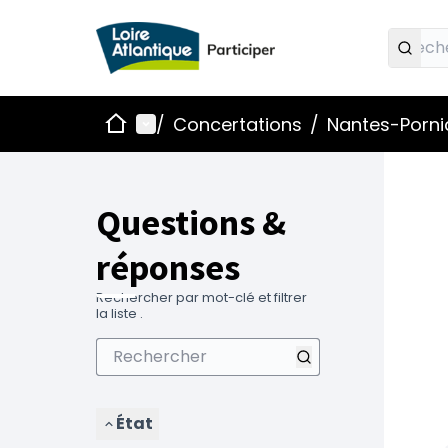
Accueil
Menu principal
/
Concertations
/
Nantes-Pornic
Questions &
réponses
Rechercher par mot-clé et filtrer
la liste .
État