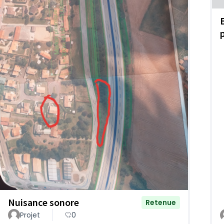
p
Nuisance sonore
Retenue
Projet
0