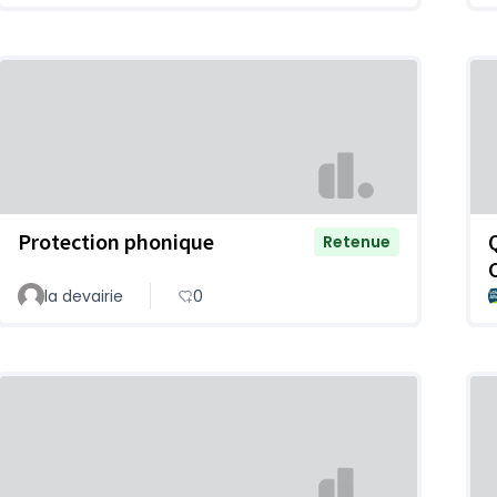
Protection phonique
Retenue
la devairie
0