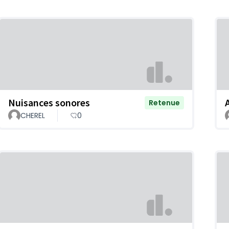
Nuisances sonores
Retenue
CHEREL
0