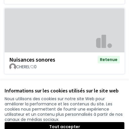
Nuisances sonores
Retenue
CHEREL
0
Voir toutes les questions retirées
Informations sur les cookies utilisés sur le site web
Nous utilisons des cookies sur notre site Web pour
améliorer la performance et les contenus du site. Les
Conditions d'utilisation
cookies nous permettent de fournir une expérience
Paramètres des cookies
utilisateur et un contenu plus personnalisés à partir de nos
participer.loire-atlantique.fr sur Facebook
participer.loire-atlantique.fr sur Instagram
participer.loire-atlantique.fr sur YouTube
canaux de médias sociaux.
(Nouvelle fenêtre)
(Nouvelle fenêtre)
(Nouvelle fenêtre)
Tout accepter