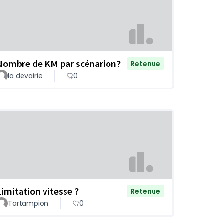
Nombre de KM par scénarion?
Retenue
la devairie
0
Limitation vitesse ?
Retenue
Tartampion
0