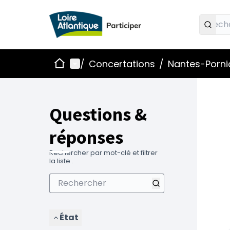
Accueil
Menu principal
/
Concertations
/
Nantes-Pornic
Questions &
réponses
Rechercher par mot-clé et filtrer
la liste .
État