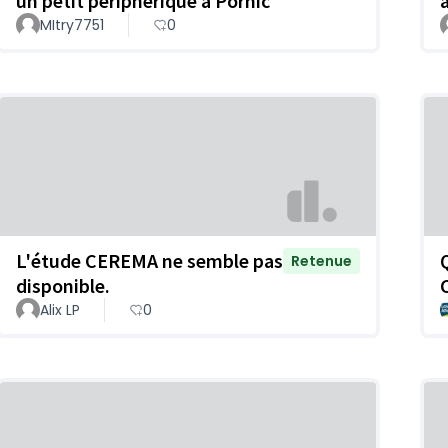
un petit périphérique à Pornic
MItry7751
0
L'étude CEREMA ne semble pas
Retenue
disponible.
Alix LP
0