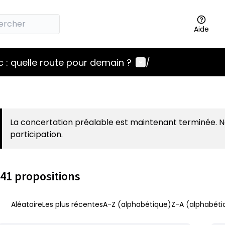
Aide
Menu utilisateur
 : quelle route pour demain ?
/
La concertation préalable est maintenant terminée. 
participation.
41 propositions
Aléatoire
Les plus récentes
A-Z (alphabétique)
Z-A (alphabéti