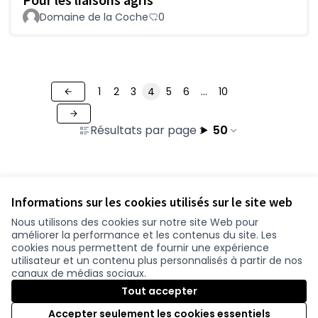
Domaine de la Coche
0
1
2
3
4
5
6
…
10
Résultats par page :
50
Voir toutes les contributions retirées
Informations sur les cookies utilisés sur le site web
Nous utilisons des cookies sur notre site Web pour
améliorer la performance et les contenus du site. Les
Conditions d'utilisation
cookies nous permettent de fournir une expérience
Paramètres des cookies
utilisateur et un contenu plus personnalisés à partir de nos
participer.loire-atlantique.fr sur Facebook
participer.loire-atlantique.fr sur Instagram
participer.loire-atlantique.fr sur YouTube
canaux de médias sociaux.
(Nouvelle fenêtre)
(Nouvelle fenêtre)
(Nouvelle fenêtre)
Tout accepter
Accepter seulement les cookies essentiels