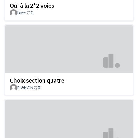
Oui à la 2*2 voies
Lem
0
Choix section quatre
PIGNON
0