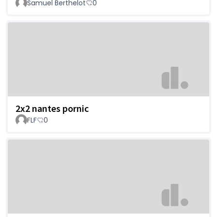
Samuel Berthelot
0
2x2 nantes pornic
FLF
0