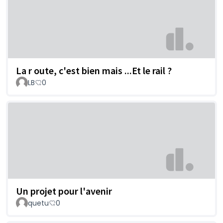
La r oute, c'est bien mais ...Et le rail ?
LB
0
Un projet pour l'avenir
quetu
0