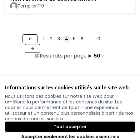
Templier
0
1
2
3
4
5
6
…
10
Résultats par page :
50
Voir toutes les contributions retirées
Informations sur les cookies utilisés sur le site web
Nous utilisons des cookies sur notre site Web pour
améliorer la performance et les contenus du site. Les
Conditions d'utilisation
cookies nous permettent de fournir une expérience
Paramètres des cookies
utilisateur et un contenu plus personnalisés à partir de nos
participer.loire-atlantique.fr sur Facebook
participer.loire-atlantique.fr sur Instagram
participer.loire-atlantique.fr sur YouTube
canaux de médias sociaux.
(Nouvelle fenêtre)
(Nouvelle fenêtre)
(Nouvelle fenêtre)
Tout accepter
Accepter seulement les cookies essentiels