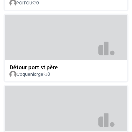
POITOU
0
Détour port st père
Coquenlorge
0