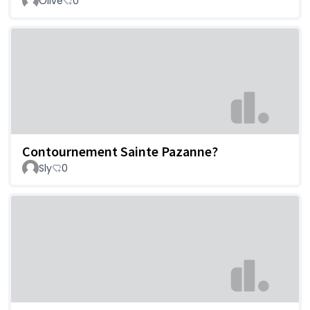
Olive
0
Contournement Sainte Pazanne?
Sly
0