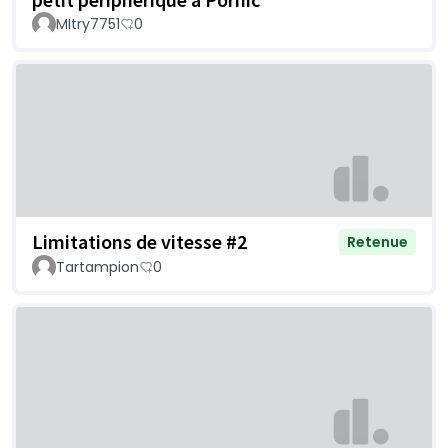
MItry7751
0
Limitations de vitesse #2
Retenue
Tartampion
0