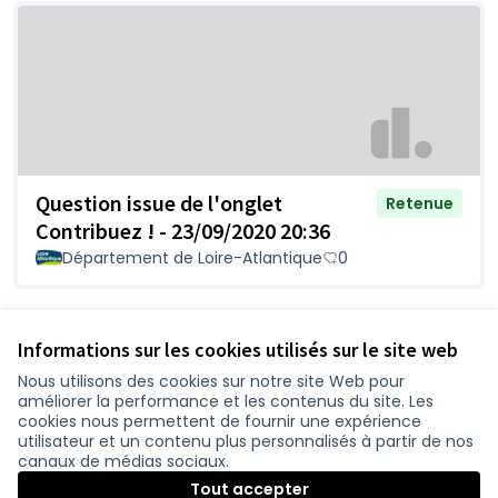
Question issue de l'onglet
Retenue
Contribuez ! - 23/09/2020 20:36
Département de Loire-Atlantique
0
Voir toutes les questions retirées
Informations sur les cookies utilisés sur le site web
Nous utilisons des cookies sur notre site Web pour
améliorer la performance et les contenus du site. Les
Conditions d'utilisation
cookies nous permettent de fournir une expérience
Paramètres des cookies
utilisateur et un contenu plus personnalisés à partir de nos
participer.loire-atlantique.fr sur Facebook
participer.loire-atlantique.fr sur Instagram
participer.loire-atlantique.fr sur YouTube
canaux de médias sociaux.
(Nouvelle fenêtre)
(Nouvelle fenêtre)
(Nouvelle fenêtre)
Tout accepter