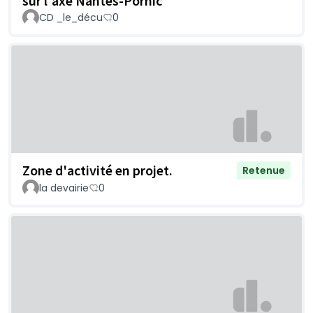
sur l'axe Nantes-Pornic
CD _le_décu
0
Zone d'activité en projet.
Retenue
la devairie
0