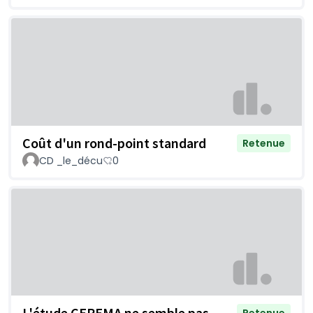
Coût d'un rond-point standard
Retenue
CD _le_décu
0
L'étude CEREMA ne semble pas