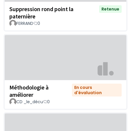
Suppression rond point la
Retenue
paternière
FERRAND
0
Méthodologie à
En cours
d'évaluation
améliorer
CD _le_décu
0