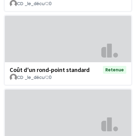
CD _le_décu
0
Coût d'un rond-point standard
Retenue
CD _le_décu
0