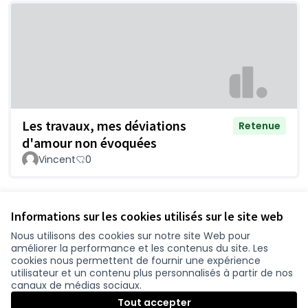
Les travaux, mes déviations
Retenue
d'amour non évoquées
Vincent
0
Voir toutes les questions retirées
Informations sur les cookies utilisés sur le site web
Nous utilisons des cookies sur notre site Web pour
améliorer la performance et les contenus du site. Les
Conditions d'utilisation
cookies nous permettent de fournir une expérience
Paramètres des cookies
utilisateur et un contenu plus personnalisés à partir de nos
participer.loire-atlantique.fr sur Facebook
participer.loire-atlantique.fr sur Instagram
participer.loire-atlantique.fr sur YouTube
canaux de médias sociaux.
(Nouvelle fenêtre)
(Nouvelle fenêtre)
(Nouvelle fenêtre)
Tout accepter