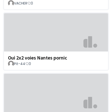
VACHER
0
Oui 2x2 voies Nantes pornic
Pit-44
0