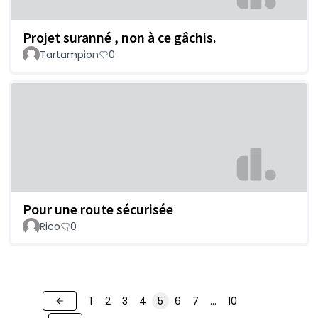
Projet suranné , non à ce gâchis.
Tartampion
0
Pour une route sécurisée
Rico
0
1
2
3
4
5
6
7
…
10