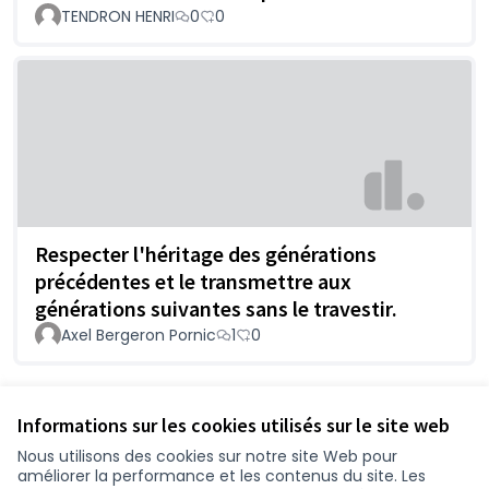
TENDRON HENRI
0
0
Respecter l'héritage des générations
précédentes et le transmettre aux
générations suivantes sans le travestir.
Axel Bergeron Pornic
1
0
Voir toutes les propositions retirées
Informations sur les cookies utilisés sur le site web
Nous utilisons des cookies sur notre site Web pour
améliorer la performance et les contenus du site. Les
Conditions d'utilisation