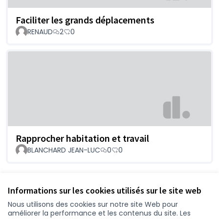
Faciliter les grands déplacements
RENAUD
2
0
Rapprocher habitation et travail
BLANCHARD JEAN-LUC
0
0
Voir toutes les propositions retirées
Informations sur les cookies utilisés sur le site web
Nous utilisons des cookies sur notre site Web pour
améliorer la performance et les contenus du site. Les
Conditions d'utilisation