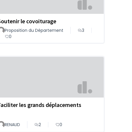
Soutenir le covoiturage
Proposition du Département
3
0
Faciliter les grands déplacements
RENAUD
2
0