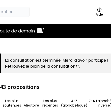
Aide
Menu utilisateur
 route de demain
/
La consultation est terminée. Merci d'avoir participé !
Retrouvez
le bilan de la consultation
.
(S'ouvre dans un 
43 propositions
Les plus
Les plus
A-Z
Z-A (alphab
soutenues
Aléatoire
récentes
(alphabétique)
inverse