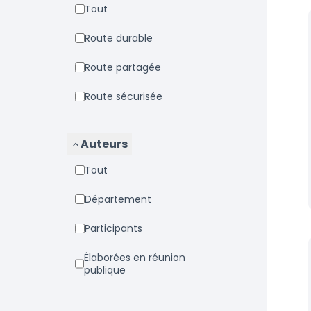
Tout
Route durable
Route partagée
Route sécurisée
Auteurs
Tout
Département
Participants
Élaborées en réunion
publique