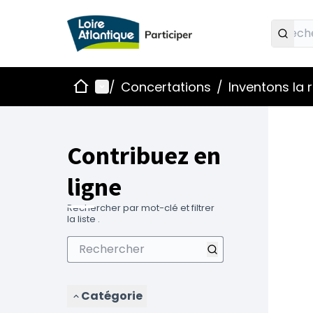
Accueil
Menu principal
/
Concertations
/
Inventons la
Contribuez en
ligne
Rechercher par mot-clé et filtrer
la liste .
Catégorie