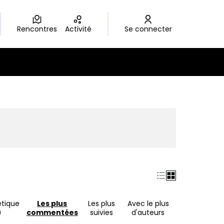
Rencontres
Activité
Se connecter
nouvel onglet)
étique
Les plus
Les plus
Avec le plus
)
commentées
suivies
d'auteurs