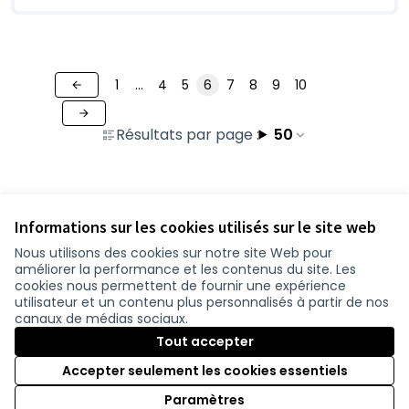
1
…
4
5
6
7
8
9
10
Résultats par page :
50
Voir toutes les contributions retirées
Informations sur les cookies utilisés sur le site web
Nous utilisons des cookies sur notre site Web pour
améliorer la performance et les contenus du site. Les
Conditions d'utilisation
cookies nous permettent de fournir une expérience
Paramètres des cookies
utilisateur et un contenu plus personnalisés à partir de nos
participer.loire-atlantique.fr sur Facebook
participer.loire-atlantique.fr sur Instagram
participer.loire-atlantique.fr sur YouTube
canaux de médias sociaux.
(Nouvelle fenêtre)
(Nouvelle fenêtre)
(Nouvelle fenêtre)
Tout accepter
Accepter seulement les cookies essentiels
Licence C
(Nouvelle 
Paramètres
(Nouvelle fenêtre)