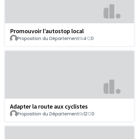
Promouvoir l’autostop local
Proposition du Département
4
0
Adapter la route aux cyclistes
Proposition du Département
12
0