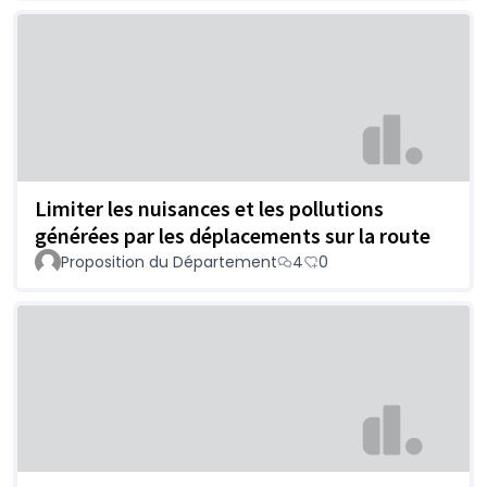
Limiter les nuisances et les pollutions
générées par les déplacements sur la route
Proposition du Département
4
0