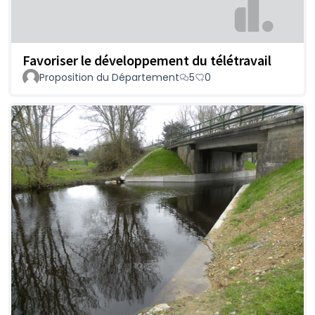
Favoriser le développement du télétravail
Proposition du Département
5
0