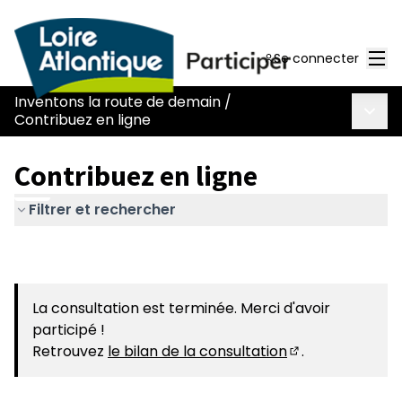
Men
Se connecter
Inventons la route de demain
/
Menu 
Contribuez en ligne
Contribuez en ligne
Filtrer et rechercher
La consultation est terminée. Merci d'avoir
participé !
Retrouvez
le bilan de la consultation
.
(S'ouvre dans u