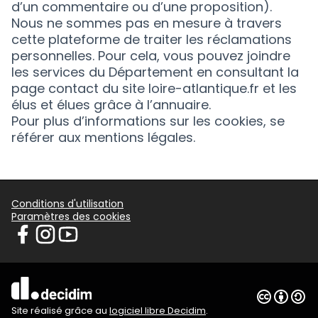
d’un commentaire ou d’une proposition).
Nous ne sommes pas en mesure à travers
cette plateforme de traiter les réclamations
personnelles. Pour cela, vous pouvez joindre
les services du Département en consultant la
page contact du site loire-atlantique.fr
et les
élus et élues grâce à l’
annuaire
.
Pour plus d’informations sur les cookies, se
référer aux
mentions légales
.
Conditions d'utilisation
Paramètres des cookies
participer.loire-atlantique.fr sur Facebook
participer.loire-atlantique.fr sur Instagram
participer.loire-atlantique.fr sur YouTube
Licence C
Site réalisé grâce au
logiciel libre Decidim
.