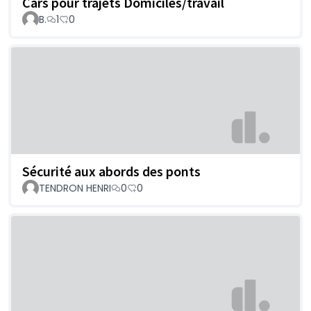
Cars pour trajets Domiciles/travail
B.
1
0
Sécurité aux abords des ponts
TENDRON HENRI
0
0