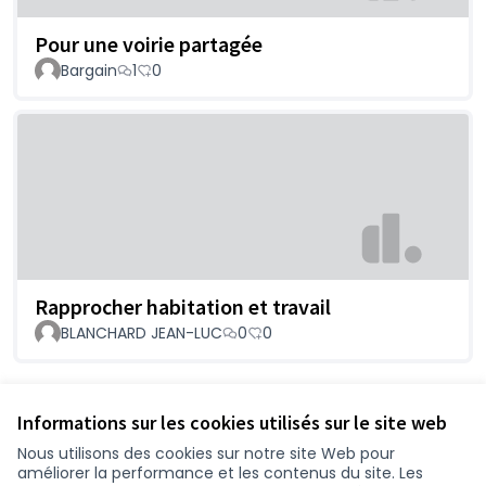
Pour une voirie partagée
Bargain
1
0
Rapprocher habitation et travail
BLANCHARD JEAN-LUC
0
0
Voir toutes les propositions retirées
Informations sur les cookies utilisés sur le site web
Nous utilisons des cookies sur notre site Web pour
améliorer la performance et les contenus du site. Les
Conditions d'utilisation