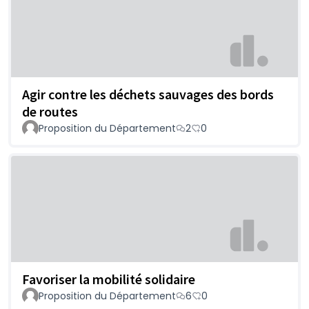
Agir contre les déchets sauvages des bords
de routes
Proposition du Département
2
0
Favoriser la mobilité solidaire
Proposition du Département
6
0