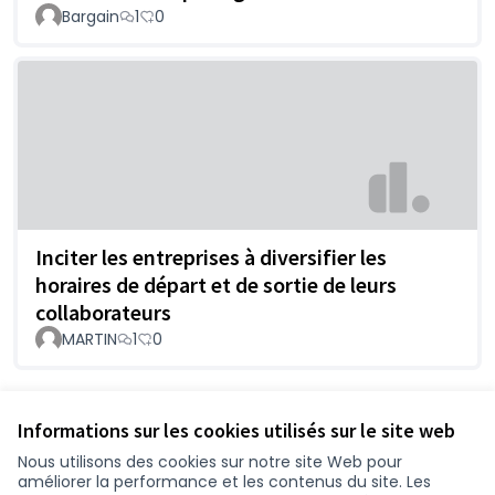
Bargain
1
0
Inciter les entreprises à diversifier les
horaires de départ et de sortie de leurs
collaborateurs
MARTIN
1
0
Voir toutes les propositions retirées
Informations sur les cookies utilisés sur le site web
Nous utilisons des cookies sur notre site Web pour
améliorer la performance et les contenus du site. Les
Conditions d'utilisation