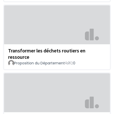
Transformer les déchets routiers en
ressource
Proposition du Département
1
0