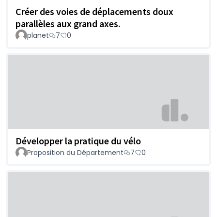
Créer des voies de déplacements doux
parallèles aux grand axes.
planet
7
0
Développer la pratique du vélo
Proposition du Département
7
0