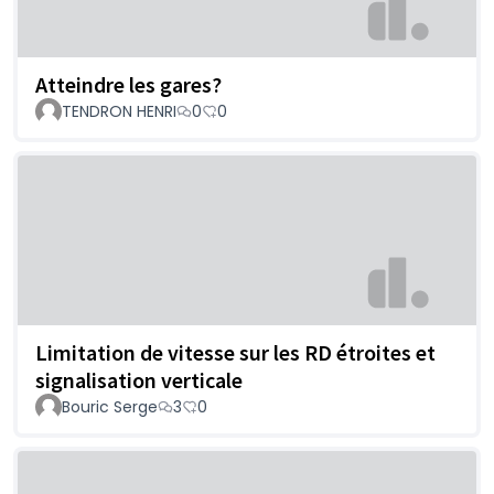
Atteindre les gares?
TENDRON HENRI
0
0
Limitation de vitesse sur les RD étroites et
signalisation verticale
Bouric Serge
3
0