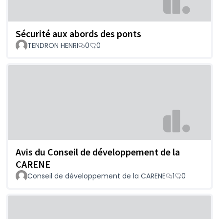
Sécurité aux abords des ponts
TENDRON HENRI
0
0
Avis du Conseil de développement de la
CARENE
Conseil de développement de la CARENE
1
0