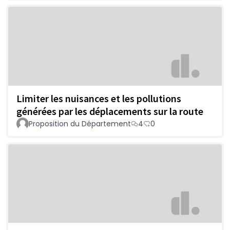
Limiter les nuisances et les pollutions
générées par les déplacements sur la route
Proposition du Département
4
0