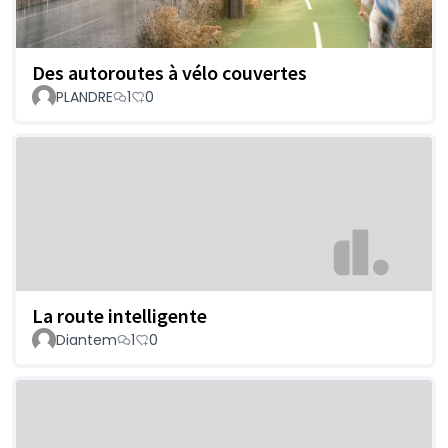
Des autoroutes à vélo couvertes
PLANDRE
1
0
La route intelligente
Diantem
1
0