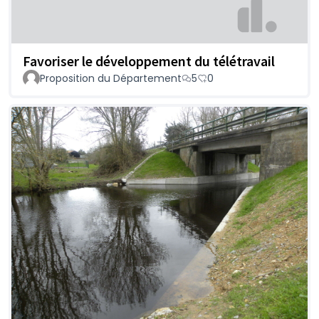
Favoriser le développement du télétravail
Proposition du Département
5
0