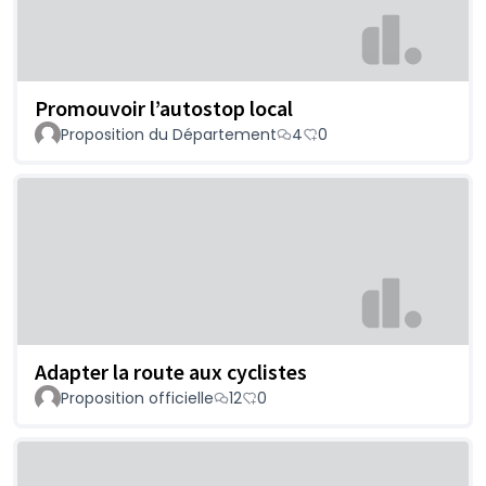
Promouvoir l’autostop local
Proposition du Département
4
0
Adapter la route aux cyclistes
Proposition officielle
12
0