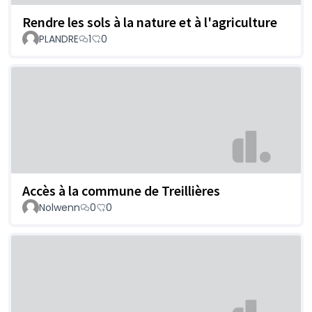
Rendre les sols à la nature et à l'agriculture
PLANDRE
1
0
Accès à la commune de Treillières
Nolwenn
0
0