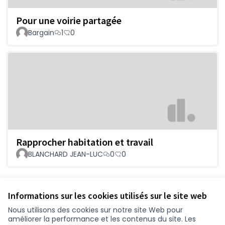
Pour une voirie partagée
Bargain
1
0
Rapprocher habitation et travail
BLANCHARD JEAN-LUC
0
0
Voir toutes les propositions retirées
Informations sur les cookies utilisés sur le site web
Nous utilisons des cookies sur notre site Web pour
améliorer la performance et les contenus du site. Les
Conditions d'utilisation