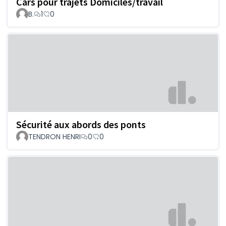
Cars pour trajets Domiciles/travail
B.
1
0
Sécurité aux abords des ponts
TENDRON HENRI
0
0