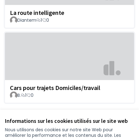
La route intelligente
Diantem
1
0
Cars pour trajets Domiciles/travail
B.
1
0
Voir toutes les propositions retirées
Informations sur les cookies utilisés sur le site web
Nous utilisons des cookies sur notre site Web pour
améliorer la performance et les contenus du site. Les
Conditions d'utilisation