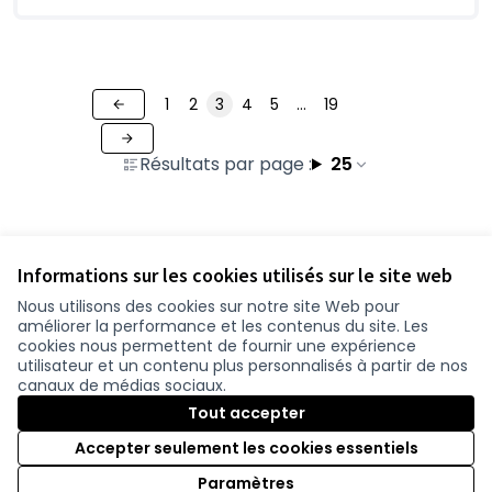
1
2
3
4
5
…
19
Résultats par page :
25
Voir toutes les contributions retirées
Informations sur les cookies utilisés sur le site web
Nous utilisons des cookies sur notre site Web pour
améliorer la performance et les contenus du site. Les
Conditions d'utilisation
cookies nous permettent de fournir une expérience
Paramètres des cookies
utilisateur et un contenu plus personnalisés à partir de nos
participer.loire-atlantique.fr sur Facebook
participer.loire-atlantique.fr sur Instagram
participer.loire-atlantique.fr sur YouTube
canaux de médias sociaux.
(Nouvelle fenêtre)
(Nouvelle fenêtre)
(Nouvelle fenêtre)
Tout accepter
Accepter seulement les cookies essentiels
Licence C
(Nouvelle 
Paramètres
(Nouvelle fenêtre)