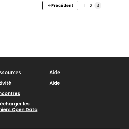
Précédent
1
2
3
ssources
Aide
ivité
Aide
ncontres
lécharger les
chiers Open Data