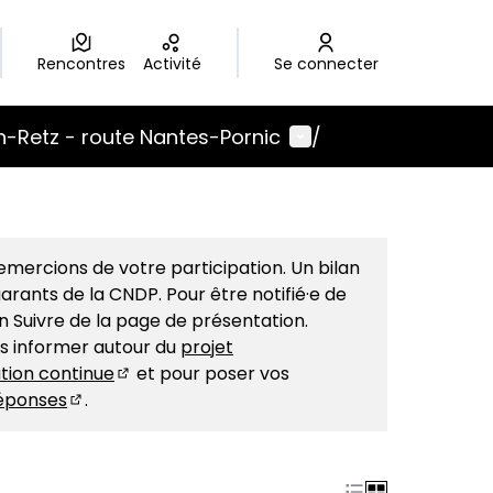
Rencontres
Activité
Se connecter
Menu utilisateur
-Retz - route Nantes-Pornic
/
mercions de votre participation. Un bilan
arants de la CNDP. Pour être notifié·e de
on Suivre de la page de présentation.
us informer autour du
projet
tion continue
et pour poser vos
(S'ouvre dans un nouvel onglet)
éponses
.
(S'ouvre dans un nouvel onglet)