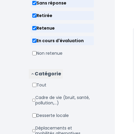
Sans réponse
Retirée
Retenue
En cours d'évaluation
Non retenue
Catégorie
Tout
Cadre de vie (bruit, santé,
pollution,...)
Desserte locale
Déplacements et
mobilités alternatives