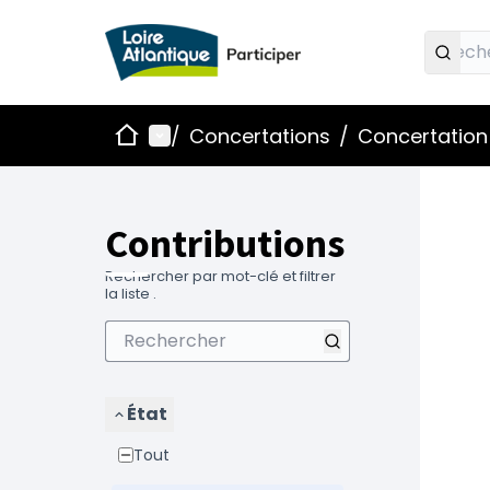
Accueil
Menu principal
/
Concertations
/
Concertation
Contributions
Rechercher par mot-clé et filtrer
la liste .
État
Tout