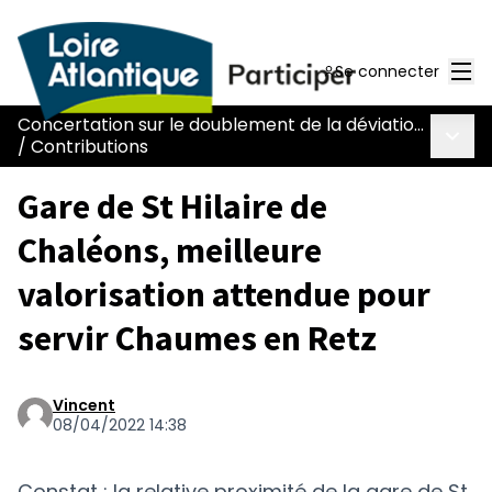
Men
Se connecter
Concertation sur le doublement de la déviation de Chaumes-en-Retz - route Nantes-Pornic
Menu 
/
Contributions
Gare de St Hilaire de
Chaléons, meilleure
valorisation attendue pour
servir Chaumes en Retz
Vincent
08/04/2022 14:38
Constat : la relative proximité de la gare de St