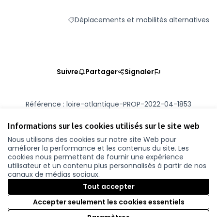
Déplacements et mobilités alternatives
Filtrer les résultats de la catégorie : Dépla
Suivre
Partager
Signaler
Référence : loire-atlantique-PROP-2022-04-1853
Numéro de version 1
(sur 1)
voir les autres versions
Vérifiez l'empreinte numérique
Informations sur les cookies utilisés sur le site web
Nous utilisons des cookies sur notre site Web pour
améliorer la performance et les contenus du site. Les
Conditions d'utilisation
cookies nous permettent de fournir une expérience
Paramètres des cookies
utilisateur et un contenu plus personnalisés à partir de nos
participer.loire-atlantique.fr sur Facebook
participer.loire-atlantique.fr sur Instagram
participer.loire-atlantique.fr sur YouTube
canaux de médias sociaux.
(Nouvelle fenêtre)
(Nouvelle fenêtre)
(Nouvelle fenêtre)
Tout accepter
Accepter seulement les cookies essentiels
Licence C
(Nouvelle 