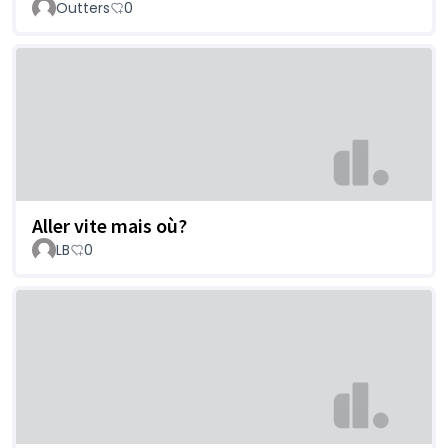
Outters
0
Aller vite mais où?
LB
0