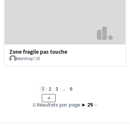
Zone fragile pas touche
Monfray
0
1
2
3
…
6
Résultats par page :
25
Voir toutes les contributions retirées