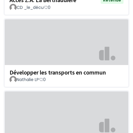
Retenue
CD _le_décu
0
Développer les transports en commun
Nathalie LP
0