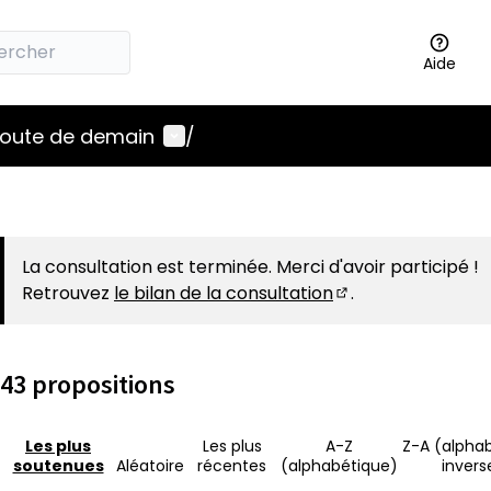
Aide
Menu utilisateur
 route de demain
/
La consultation est terminée. Merci d'avoir participé !
Retrouvez
le bilan de la consultation
.
(S'ouvre dans un 
43 propositions
Les plus
Les plus
A-Z
Z-A (alpha
soutenues
Aléatoire
récentes
(alphabétique)
invers