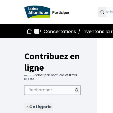
Accueil
Menu principal
/
Concertations
/
Inventons la
Contribuez en
ligne
Rechercher par mot-clé et filtrer
la liste .
Catégorie