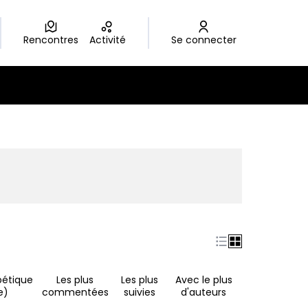
Rencontres
Activité
Se connecter
nouvel onglet)
bétique
Les plus
Les plus
Avec le plus
e)
commentées
suivies
d'auteurs