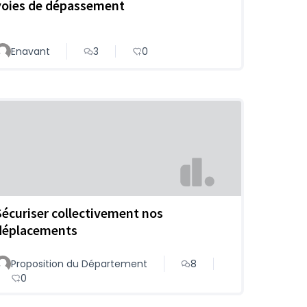
voies de dépassement
Enavant
3
0
Sécuriser collectivement nos
déplacements
Proposition du Département
8
0