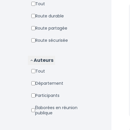
Tout
Route durable
Route partagée
Route sécurisée
Auteurs
Tout
Département
Participants
Élaborées en réunion
publique