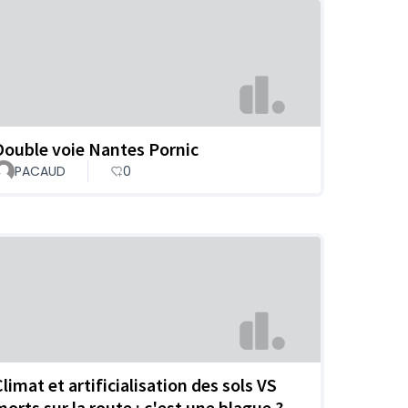
Double voie Nantes Pornic
PACAUD
0
limat et artificialisation des sols VS
morts sur la route : c'est une blague ?