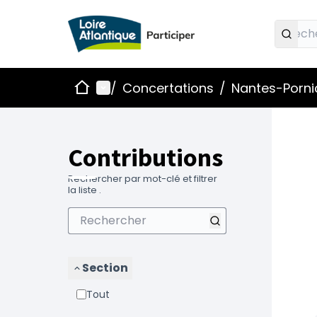
Accueil
Menu principal
/
Concertations
/
Nantes-Pornic
Contributions
Rechercher par mot-clé et filtrer
la liste .
Section
Tout