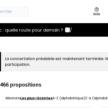
Aide
Menu utilisateur
 : quelle route pour demain ?
/
La concertation préalable est maintenant terminée. 
participation.
466 propositions
Aléatoire
Les plus récentes
A-Z (alphabétique)
Z-A (alphabét