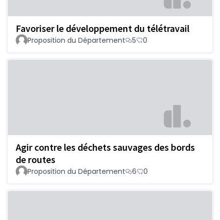
Favoriser le développement du télétravail
Proposition du Département
5
0
Agir contre les déchets sauvages des bords
de routes
Proposition du Département
6
0