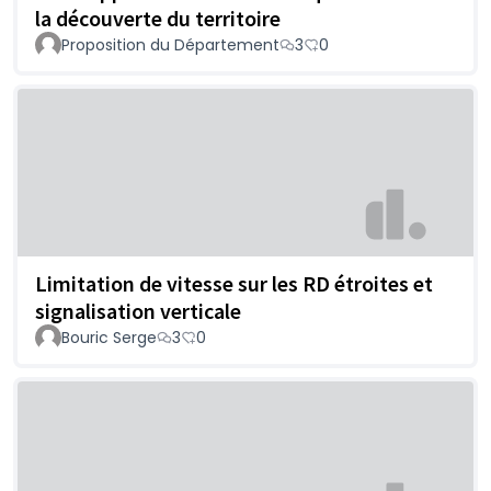
la découverte du territoire
Proposition du Département
3
0
Limitation de vitesse sur les RD étroites et
signalisation verticale
Bouric Serge
3
0