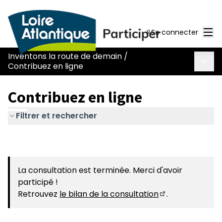
Men
Se connecter
Inventons la route de demain
/
Menu 
Contribuez en ligne
Contribuez en ligne
Filtrer et rechercher
La consultation est terminée. Merci d'avoir
participé !
Retrouvez
le bilan de la consultation
.
(S'ouvre dans u