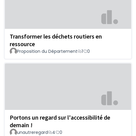
Transformer les déchets routiers en
ressource
Proposition du Département
1
0
Portons un regard sur l'accessibilité de
demain !
unautreregard
4
0