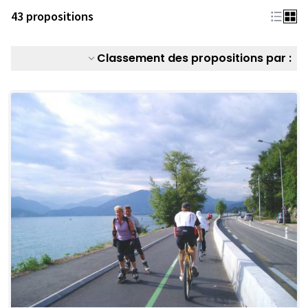
43 propositions
Classement des propositions par :