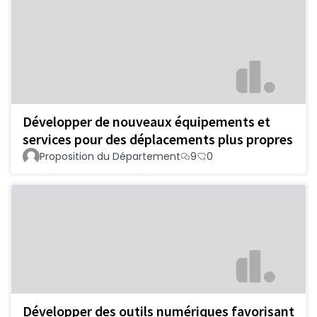
Développer de nouveaux équipements et
services pour des déplacements plus propres
Proposition du Département
9
0
Développer des outils numériques favorisant