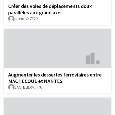
Créer des voies de déplacements doux
parallèles aux grand axes.
planet
7
0
Augmenter les dessertes ferroviaires entre
MACHECOUL et NANTES
BACHELIER
1
0