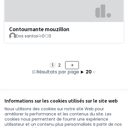
Contournante mouzillon
Dos santos
0
0
1
2
Résultats par page :
20
Voir toutes les propositions retirées
Informations sur les cookies utilisés sur le site web
Nous utilisons des cookies sur notre site Web pour
améliorer la performance et les contenus du site. Les
Conditions d'utilisation
cookies nous permettent de fournir une expérience
Paramètres des cookies
utilisateur et un contenu plus personnalisés à partir de nos
participer.loire-atlantique.fr sur Facebook
participer.loire-atlantique.fr sur Instagram
participer.loire-atlantique.fr sur YouTube