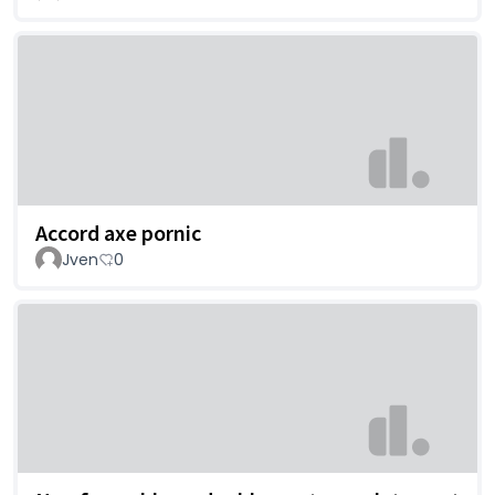
Accord axe pornic
Jven
0