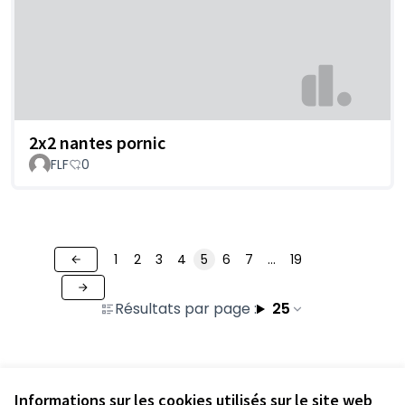
2x2 nantes pornic
FLF
0
1
2
3
4
5
6
7
…
19
Résultats par page :
25
Voir toutes les contributions retirées
Informations sur les cookies utilisés sur le site web