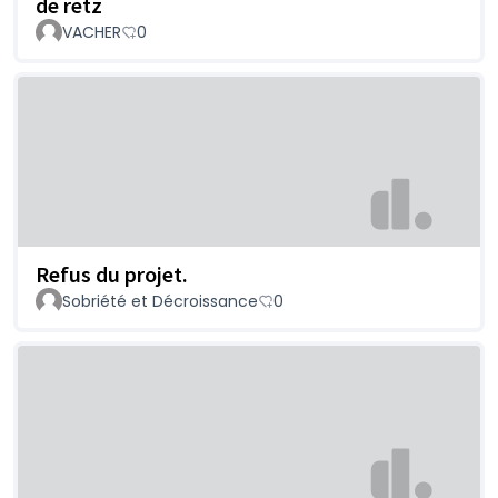
de retz
VACHER
0
Refus du projet.
Sobriété et Décroissance
0