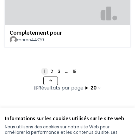
Completement pour
marco44
0
1
2
3
…
19
Résultats par page :
20
Voir toutes les contributions retirées
Informations sur les cookies utilisés sur le site web
Nous utilisons des cookies sur notre site Web pour
améliorer la performance et les contenus du site. Les
Conditions d'utilisation