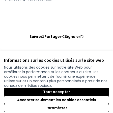
Suivre
Partager
Signaler
Référence : loire-atlantique-PROP-2020-10-965
Vérifiez l'empreinte numérique
Informations sur les cookies utilisés sur le site web
Nous utilisons des cookies sur notre site Web pour
améliorer la performance et les contenus du site. Les
Conditions d'utilisation
cookies nous permettent de fournir une expérience
Paramètres des cookies
utilisateur et un contenu plus personnalisés à partir de nos
participer.loire-atlantique.fr sur Facebook
participer.loire-atlantique.fr sur Instagram
participer.loire-atlantique.fr sur YouTube
canaux de médias sociaux.
(Nouvelle fenêtre)
(Nouvelle fenêtre)
(Nouvelle fenêtre)
Tout accepter
Accepter seulement les cookies essentiels
Licence C
(Nouvelle 
Paramètres
(Nouvelle fenêtre)
Site réalisé grâce au
logiciel libre Decidim
.