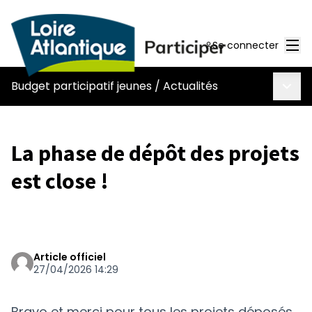
Men
Se connecter
Menu 
Budget participatif jeunes
/
Actualités
La phase de dépôt des projets
est close !
Article officiel
27/04/2026 14:29
Bravo et merci pour tous les projets déposés