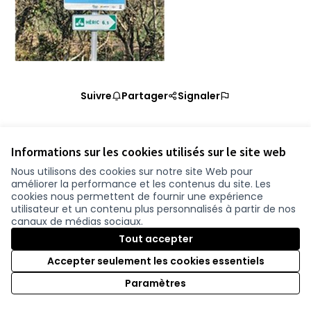
Suivre
Partager
Signaler
Informations sur les cookies utilisés sur le site web
Nous utilisons des cookies sur notre site Web pour
améliorer la performance et les contenus du site. Les
Conditions d'utilisation
cookies nous permettent de fournir une expérience
Paramètres des cookies
utilisateur et un contenu plus personnalisés à partir de nos
participer.loire-atlantique.fr sur Facebook
participer.loire-atlantique.fr sur Instagram
participer.loire-atlantique.fr sur YouTube
canaux de médias sociaux.
(Nouvelle fenêtre)
(Nouvelle fenêtre)
(Nouvelle fenêtre)
Tout accepter
Accepter seulement les cookies essentiels
Licence C
(Nouvelle 
Paramètres
(Nouvelle fenêtre)
Site réalisé grâce au
logiciel libre Decidim
.
(Nouvelle fenêtre)