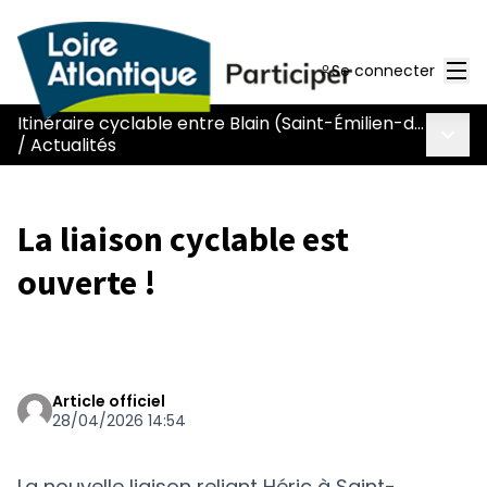
Men
Se connecter
Itinéraire cyclable entre Blain (Saint-Émilien-de-Blain) et Héric (L129)
Menu 
/
Actualités
La liaison cyclable est
ouverte !
Article officiel
28/04/2026 14:54
La nouvelle liaison reliant Héric à Saint-