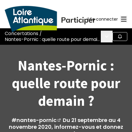
Men
Se connecter
Concertations
/
Menu princi
Suivr
Nantes-Pornic : quelle route pour demain ?
Nantes-Pornic :
quelle route pour
demain ?
#nantes-pornic
Du 21 septembre au 4
(Nouvelle fenêtre)
novembre 2020, informez-vous et donnez