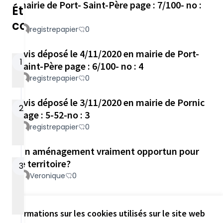
mairie de Port- Saint-Père page : 7/100- no :
2x2 voies, l’évolution des modes de
Étapes de la
déplacement,…
5
concertation
registrepapier
0
Retrouvez les lieux, dates et horaires de ces
rendez-vous dans
l’onglet Rencontres
.
Avis déposé le 4/11/2020 en mairie de Port-
(S'ouvre 
Étape 1 : Historique
1
Saint-Père page : 6/100- no : 4
des aménagements
registrepapier
0
02/01/1980 - 31/12/2000
Avis déposé le 3/11/2020 en mairie de Pornic
Étape 2 : Études
2
page : 5-52-no : 3
réalisées et en
registrepapier
0
cours
01/01/2001 - 31/12/2019
Un aménagement vraiment opportun pour
le territoire?
Étape 3 :
3
Organisation de la
Veronique
0
concertation
préalable
Référence : loire-atlantique-PART-2020-03-46
16/07/2019 - 01/09/2020
Informations sur les cookies utilisés sur le site web