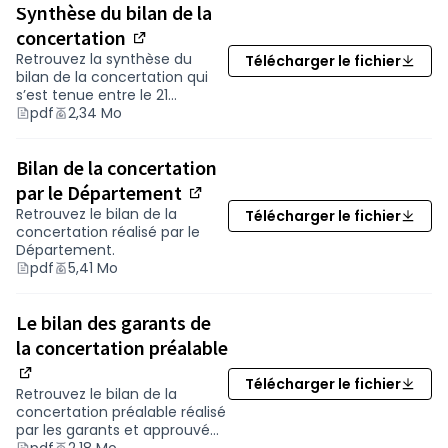
empruntent quotidiennement cet axe entre
Synthèse du bilan de la
Port-Saint-Père et Pornic et 25 600 au niveau
concertation
de Bouaye.
(Nouvelle fenêtre)
Retrouvez la synthèse du
Télécharger le fichier
Alors que le territoire est en plein
bilan de la concertation qui
développement, la RD 751, alternant des
s’est tenue entre le 21
septembre et le 4 novembre
pdf
2,34 Mo
sections à 2 voies et à 4 voies, doit évoluer.
2020.
Conscient de la situation,
le Département de
Loire-Atlantique s’est engagé
en 2017 à
Bilan de la concertation
aménager l’ensemble de la route entre
par le Département
(Nouvelle fenêtre)
Nantes et Pornic à 4 voies
.
Retrouvez le bilan de la
Télécharger le fichier
concertation réalisé par le
Département.
Un projet d’aménagement d’ensemble de la
pdf
5,41 Mo
RD 751
Aujourd’hui, sur les
40 km de l’itinéraire
, 13
Le bilan des garants de
km sont déjà aménagés à 4 voies entre
la concertation préalable
Bouguenais et Saint-Léger-les-Vignes et au
Pont Béranger. Les travaux de
doublement de
Télécharger le fichier
(Nouvelle fenêtre)
la déviation de Port-Saint-Père
sur 4 km
Retrouvez le bilan de la
concertation préalable réalisé
vont démarrer
en 2020
pour une mise en
par les garants et approuvé
service en 2024. À cette date, il restera donc