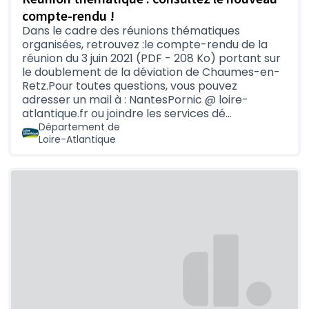
(S'ouvre dan
En posant vos questions
,
compte-rendu !
(S'ouvre dans un nouvel
En donnant votre avis
sur le projet dans sa
Dans le cadre des réunions thématiques
(S'ouvre dans un nouvel o
globalité et sur ses différents aspects, ainsi
organisées, retrouvez :le compte-rendu de la
que sur les propositions d'aménagement des
réunion du 3 juin 2021 (PDF - 208 Ko) portant sur
différentes sections.
le doublement de la déviation de Chaumes-en-
Retz.Pour toutes questions, vous pouvez
Comment s'inscrire pour participer en ligne ?
adresser un mail à : NantesPornic @ loire-
atlantique.fr ou joindre les services dé…
(S'ouvre dans un nouvel onglet)
Département de
Loire-Atlantique
Par des expositions et des registres-papiers
En mairie de :
Port-Saint-Père
: 13 Rue de Pornic, 44710
Port-Saint-Père
Saint-Hilaire-de-Chaléons
: 20 Rue de la
Mairie, 44680 Saint-Hilaire-de-Chaléons
Rouans
: Place de la Poste, 44640 Rouans
Mairie annexe de Chaumes-en-Retz
: 6 rue
de Nantes – Chéméré – 44680 Chaumes-en-
Retz
La Bernerie-en-Retz
: 16 Rue Georges