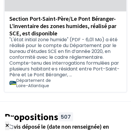
Clemenceau, 44760 La Bernerie-en-Retz
Mairie annexe de Pornic
: 1, rue de la
République, Saint-Marie-sur-Mer
Section Port-Saint-Père/Le Pont Béranger-
L’inventaire des zones humides, réalisé par
Et à
Nantes
, dans le bâtiment du
SCE, est disponible
Département " Jean-Baptiste Daviais", 8 rue
"L'état initial zone humide" (PDF - 6,01 Mo) a été
Sully.
réalisé pour le compte du Département par le
bureau d’études SCE en fin d’année 2020, en
Lors de rencontres (sur inscription préalable)
conformité avec le cadre réglementaire.
Réunions publiques
, pour prendre
Compte-tenu des interrogations formulées par
(S'ouvre dans un nouvel ongl
connaissance du projet, des modalités de la
plusieurs habitant·e·s résidant entre Port-Saint-
concertation et échanger,
Père et Le Pont Béranger, …
Permanences
en mairies de Port-Saint-père
Département de
(S'ouvre dans un nouvel onglet)
Loire-Atlantique
et Chaumes-en-Retz, pour échanger sur les
propositions d’aménagement avec les agents
du Département,
Ateliers
, pour réfléchir collectivement au
(S'ouvre dans un nouvel onglet)
futur aménagement de la route et ses enjeux
Propositions
507
autour de thèmes tels que la gestion de
×
Avis déposé le (date non renseignée) en
l’espace foncier, l’opportunité d’une mise en