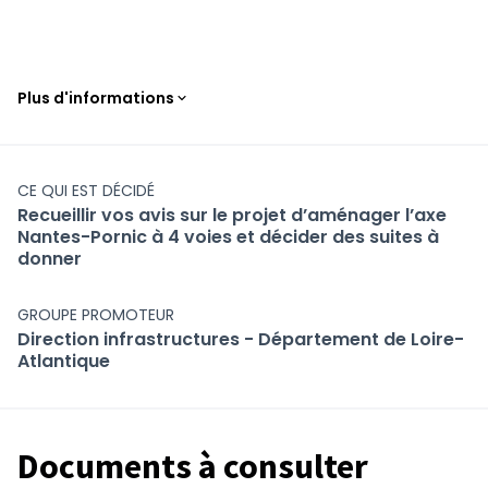
Plus d'informations
CE QUI EST DÉCIDÉ
Nantes-Pornic, un axe majeur pour la Loire -
Recueillir vos avis sur le projet d’aménager l’axe
Nantes-Pornic à 4 voies et décider des suites à
Atlantique
donner
Le Département de Loire-Atlantique
aménage
,
entretient
et
sécurise
un réseau
de 4 300 km de routes départementales. 84
GROUPE PROMOTEUR
Direction infrastructures - Département de Loire-
millions d’euros sont consacrés en 2020 à son
Atlantique
entretien et sa modernisation. Parmi les
routes gérées par le Département, la
RD 751
entre Bouaye et Pornic constitue
un axe
majeur
pour le développement du sud-ouest
Documents à consulter
de la Loire-Atlantique. 13 000 véhicules