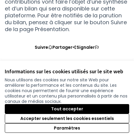
contributions vont faire l’objet d’une synthèse
et d’un bilan qui sera disponible sur cette
plateforme. Pour être notifiés de la parution
du bilan, pensez à cliquer sur le
bouton Suivre
de la page Présentation.
Suivre
Partager
Signaler
Informations sur les cookies utilisés sur le site web
Nous utilisons des cookies sur notre site Web pour
améliorer la performance et les contenus du site. Les
Conditions d'utilisation
cookies nous permettent de fournir une expérience
Paramètres des cookies
utilisateur et un contenu plus personnalisés à partir de nos
participer.loire-atlantique.fr sur Facebook
participer.loire-atlantique.fr sur Instagram
participer.loire-atlantique.fr sur YouTube
canaux de médias sociaux.
(Nouvelle fenêtre)
(Nouvelle fenêtre)
(Nouvelle fenêtre)
Tout accepter
Accepter seulement les cookies essentiels
Licence C
(Nouvelle 
Paramètres
(Nouvelle fenêtre)
Site réalisé grâce au
logiciel libre Decidim
.