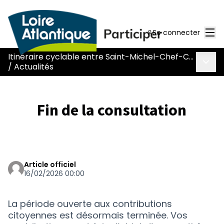
Men
Se connecter
Itinéraire cyclable entre Saint-Michel-Chef-Chef et Saint-Père-en-Retz (L031)
Menu 
/
Actualités
Fin de la consultation
Article officiel
16/02/2026 00:00
La période ouverte aux contributions
citoyennes est désormais terminée. Vos