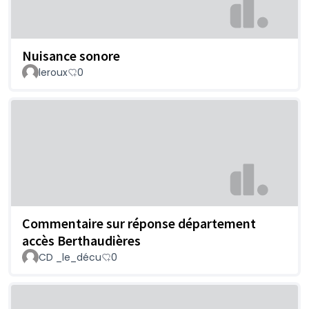
Nuisance sonore
leroux
0
Commentaire sur réponse département
accès Berthaudières
CD _le_décu
0