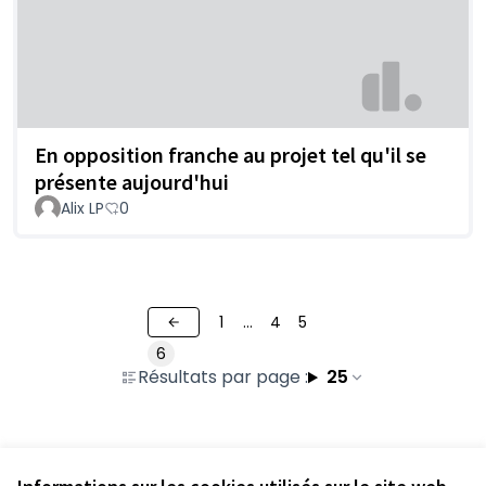
En opposition franche au projet tel qu'il se
présente aujourd'hui
Alix LP
0
1
…
4
5
6
Résultats par page :
25
Voir toutes les propositions retirées