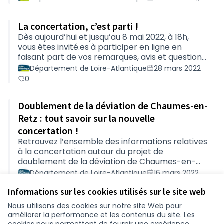
La concertation, c’est parti !
Dès aujourd’hui et jusqu’au 8 mai 2022, à 18h,
vous êtes invité.es à participer en ligne en
faisant part de vos remarques, avis et questions
dans l’onglet Contribuez !Pour participer aux
Département de Loire-Atlantique
28 mars 2022
ateliers ou rencontrer un.e agent.e du
0
Département lors d’une permanence en mairie,
inscrivez-vous dès maintenant.Et jeudi 31 mars,
Doublement de la déviation de Chaumes-en-
rendez-vous à 19h, salle Ellipse, 6 impasse du
lavoir, à Chaumes-en-Retz pour la réunion
Retz : tout savoir sur la nouvelle
publique relative au projet d’aménagement de
concertation !
la déviation de Chaumes-en-Retz. Si vous ne
Retrouvez l’ensemble des informations relatives
pou…
à la concertation autour du projet de
doublement de la déviation de Chaumes-en-
Retz sur cette plateforme !Retrouvez les dates,
Département de Loire-Atlantique
16 mars 2022
lieux et horaires des différentes rencontres
0
Informations sur les cookies utilisés sur le site web
proposées, et inscrivez-vous dès maintenant
aux permanences et ateliers dans l'onglet
Nous utilisons des cookies sur notre site Web pour
Rencontres.Vous pourrez poser vos questions et
améliorer la performance et les contenus du site. Les
Conditions d'utilisation
contribuer en ligne à partir du 28 mars et