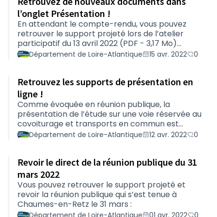
Retrouvez de nouveaux documents dans
réunion publique.
l’onglet Présentation !
En attendant le compte-rendu, vous pouvez
retrouver le support projeté lors de l’atelier
participatif du 13 avril 2022 (PDF - 3,17 Mo)
intitulé : Comment concilier compensation
Département de Loire-Atlantique
15 avr. 2022
0
écologique et préservation des espaces
agricoles ?Retrouvez aussi le nouveau dossier
Retrouvez les supports de présentation en
intitulé Plans, dans l’onglet Présentation. Il
regroupe les plans relatifs à cette concertation
ligne !
Comme évoquée en réunion publique, la
présentation de l’étude sur une voie réservée au
covoiturage et transports en commun est
désormais disponible dans l’onglet Présentation
Département de Loire-Atlantique
12 avr. 2022
0
du dossier Etudes.En attendant les comptes-
rendus, vous pouvez également retrouver le
Revoir le direct de la réunion publique du 31
support projeté lors de la réunion publique du 31
mars 2022, ainsi que celui de la
mars 2022
présentation l’atelier du 7 avril qui portait les
Vous pouvez retrouver le support projeté et
conditions de circulation et desserte locales.
revoir la réunion publique qui s’est tenue à
Chaumes-en-Retz le 31 mars :
Département de Loire-Atlantique
01 avr. 2022
0