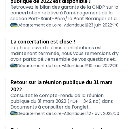
publique de 2022 est disponible !
2,65Mo), le bilan synthétique de la concertation
Retrouvez le bilan des garants de la CNDP sur la
(PDF-3,67Mo), le bilan détaillé (PDF-1,72Mo), la
concertation relative à l’aménagement de la
délibération du 23 juin (PDF-53ko). Le
section Port-Saint-Père/Le Pont Béranger et au
Département …
doublement de la déviation de Chaumes-en-
Département de Loire-Atlantique
23 juin 2022
0
Retz. Dans ce bilan, vous découvrirez : Le regard
des garants sur le dispositif et le déroulement
La concertation est close !
de la concertation conduite entre le 28 mars et
le 8 mai 2022 ; Leur demande de précisions au
La phase ouverte à vos contributions est
Département de Loire-Atlantique en lien avec
maintenant terminée, nous vous remercions d’y
l’environnement et certains aménagements ;
avoir participé.L’ensemble de vos questions et
Leurs recommandations au Département de L…
contributions est en cours d’analyse. Un bilan
Département de Loire-Atlantique
10 mai 2022
0
des garants de la CNDP sera délivré
prochainement, et le Département fera
Retour sur la réunion publique du 31 mars
connaître à sa suite les enseignements qu’il tire
de cette concertation ainsi que les décisions
2022
prises.Dans cette attente, vous pouvez
Consultez le compte-rendu de la réunion
retrouver les comptes-rendus de l’atelier du 7
publique du 31 mars 2022 (PDF - 342 Ko) dans
avril (pdf - 373 Ko) et celui du 13 avril (pdf - 823
Documents à consulter de l’onglet
Ko), ainsi…
Présentation. Vous pouvez toujours visionner
Département de Loire-Atlantique
27 avr. 2022
0
l’intégralité de la réunion publique ainsi que le
support projeté (PDF - 2,88 Mo) lors de cette