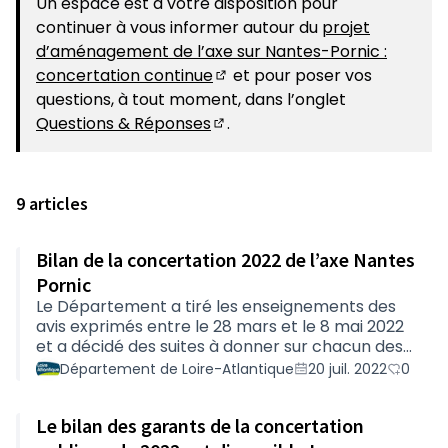
Un espace est à votre disposition pour
continuer à vous informer autour du
projet
d’aménagement de l’axe sur Nantes-Pornic :
concertation continue
et pour poser vos
(S'ouvre dans un nouvel ongle
questions, à tout moment, dans l’onglet
Questions & Réponses
.
(S'ouvre dans un nouvel ongle
9 articles
Bilan de la concertation 2022 de l’axe Nantes
Pornic
Le Département a tiré les enseignements des
avis exprimés entre le 28 mars et le 8 mai 2022
et a décidé des suites à donner sur chacun des
secteurs concernés.Pour prendre connaissance
Département de Loire-Atlantique
20 juil. 2022
0
de l’analyse des contributions et des
conclusions argumentées du Département,
Le bilan des garants de la concertation
vous pouvez consulter : le diaporama projeté
lors du comité de suivi élargi du 4 juillet (PDF-