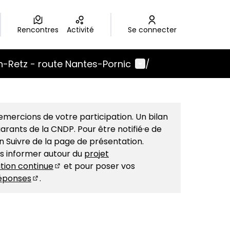
Rencontres
Activité
Se connecter
Menu utilisateur
-Retz - route Nantes-Pornic
/
Leaflet
|
©
OpenStreetMap
contributors
e page comme des points de carte. L'élément peut être uti
mercions de votre participation. Un bilan
arants de la CNDP. Pour être notifié·e de
on Suivre de la page de présentation.
us informer autour du
projet
tion continue
et pour poser vos
(S'ouvre dans un nouvel onglet)
éponses
.
(S'ouvre dans un nouvel onglet)