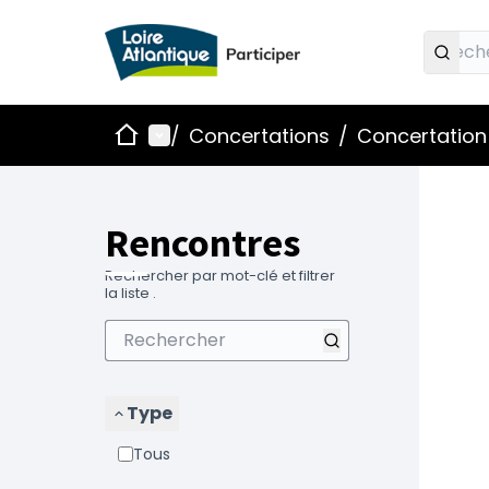
Accueil
Menu principal
/
Concertations
/
Concertation
Passe
L'élémen
+
−
Rencontres
Rechercher par mot-clé et filtrer
la liste .
Type
Tous