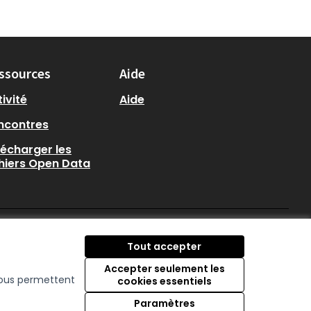
ssources
Aide
ivité
Aide
ncontres
lécharger les
chiers Open Data
participer.loire-atlantique.
participer.loire-atlanti
participer.loire-at
Tout accepter
(Nouvelle fenêtre)
(Nouvelle fenêtre)
(Nouvelle fenêtre
Accepter seulement les
 nous permettent
cookies essentiels
Licence Creative C
(Nouvelle fenêtre)
Paramètres