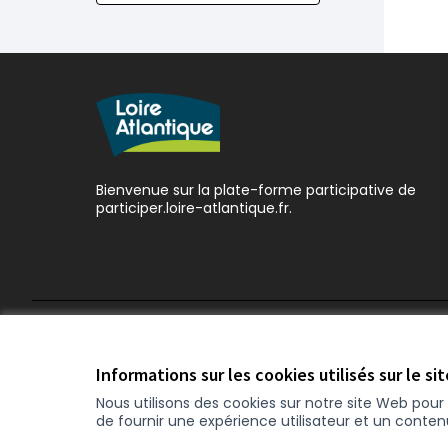
Bienvenue sur la plate-forme participative de
participer.loire-atlantique.fr.
Conditions d'utilisation
Paramètres des cookies
Informations sur les cookies utilisés sur le si
Nous utilisons des cookies sur notre site Web pou
de fournir une expérience utilisateur et un conte
(Nouvelle fenêtre)