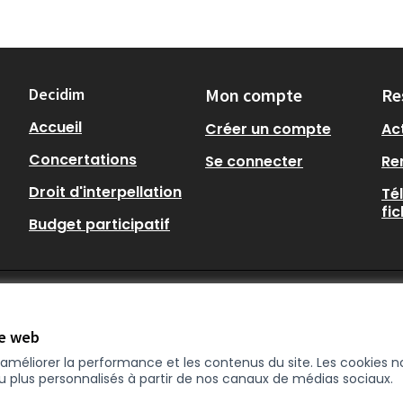
Decidim
Mon compte
Re
Accueil
Créer un compte
Act
Concertations
Se connecter
Re
Droit d'interpellation
Té
fi
Budget participatif
te web
r améliorer la performance et les contenus du site. Les cookies
nu plus personnalisés à partir de nos canaux de médias sociaux.