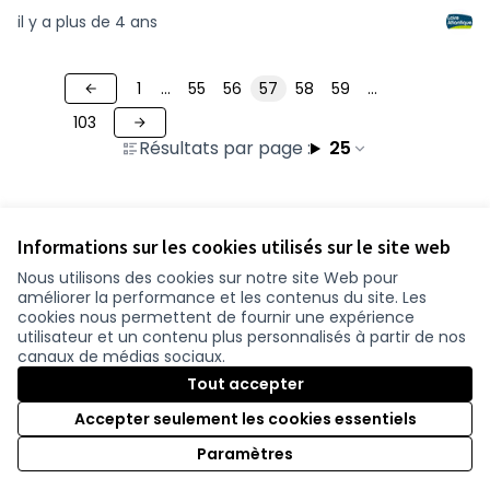
il y a plus de 4 ans
1
…
55
56
57
58
59
…
103
Résultats par page :
25
Informations sur les cookies utilisés sur le site web
Nous utilisons des cookies sur notre site Web pour
améliorer la performance et les contenus du site. Les
Conditions d'utilisation
cookies nous permettent de fournir une expérience
Paramètres des cookies
utilisateur et un contenu plus personnalisés à partir de nos
participer.loire-atlantique.fr sur Facebook
participer.loire-atlantique.fr sur Instagram
participer.loire-atlantique.fr sur YouTube
canaux de médias sociaux.
(Nouvelle fenêtre)
(Nouvelle fenêtre)
(Nouvelle fenêtre)
Tout accepter
Accepter seulement les cookies essentiels
Licence C
(Nouvelle 
Paramètres
(Nouvelle fenêtre)
Site réalisé grâce au
logiciel libre Decidim
.
(Nouvelle fenêtre)