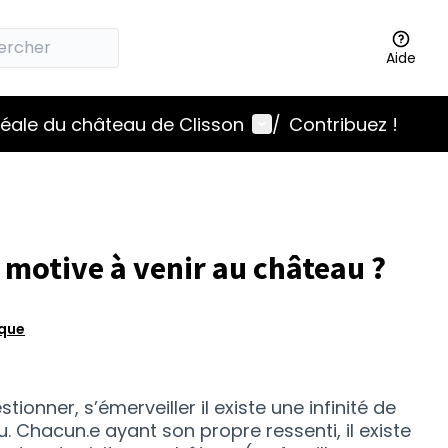
Aide
Menu utilisateur
idéale du château de Clisson
/
Contribuez !
 motive à venir au château ?
ique
ionner, s’émerveiller il existe une infinité de
u. Chacun.e ayant son propre ressenti, il existe