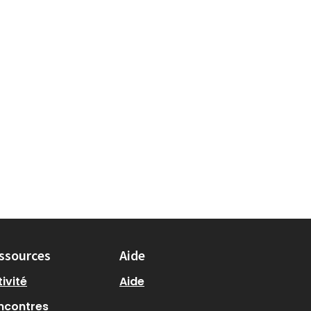
ssources
Aide
ivité
Aide
ncontres