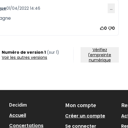
que
01/04/2022 14:46
…
tagne
0
0
Vérifiez
Numéro de version 1
(sur 1)
l'empreinte
voir les autres versions
numérique
Decidim
Mon compte
Re
Accueil
Créer un compte
Act
Concertations
Se connecter
Re