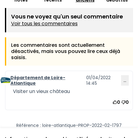
notés
récents
anciens
débattus
Vous ne voyez qu'un seul commentaire
Voir tous les commentaires
Les commentaires sont actuellement
désactivés, mais vous pouvez lire ceux déjà
saisis.
Département de Loire-
01/04/2022
…
Commentaire 1202
Atlantique
14:45
Visiter un vieux château
0
0
Référence : loire-atlantique-PROP-2022-02-1797
Numéro de version 1
(sur 1)
voir les autres versions
Vérifiez l'empreinte numérique