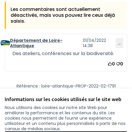
Les commentaires sont actuellement
désactivés, mais vous pouvez lire ceux déjà
saisis.
Département de Loire-
01/04/2022
…
Commentaire 1188
Atlantique
14:38
Des ateliers, conférences sur la biodiversité.
0
0
Référence : loire-atlantique-PROP-2022-02-1791
Numéro de version 1
(sur 1)
voir les autres versions
Vérifiez l'empreinte numérique
Informations sur les cookies utilisés sur le site web
Nous utilisons des cookies sur notre site Web pour
améliorer la performance et les contenus du site. Les
Conditions d'utilisation
cookies nous permettent de fournir une expérience
Paramètres des cookies
utilisateur et un contenu plus personnalisés à partir de nos
participer.loire-atlantique.fr sur Facebook
participer.loire-atlantique.fr sur Instagram
participer.loire-atlantique.fr sur YouTube
canaux de médias sociaux.