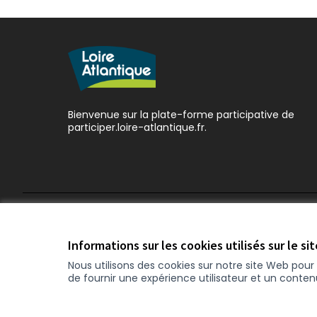
Bienvenue sur la plate-forme participative de
participer.loire-atlantique.fr.
Conditions d'utilisation
Paramètres des cookies
Informations sur les cookies utilisés sur le si
Nous utilisons des cookies sur notre site Web pou
de fournir une expérience utilisateur et un conte
(Nouvelle fenêtre)
Site réalisé grâce au
logiciel libre Decidim
.
(Nouvelle f