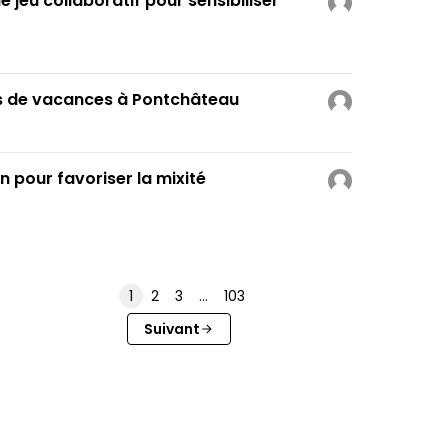
le jeu collaboratif pour sensibiliser
es de vacances à Pontchâteau
n pour favoriser la mixité
1
2
3
…
103
Suivant