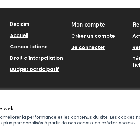
Decidim
Mon compte
Re
Accueil
Créer un compte
Act
Concertations
Se connecter
Re
Droit d'interpellation
Té
fi
Budget participatif
te web
r améliorer la performance et les contenus du site. Les cookies
nu plus personnalisés à partir de nos canaux de médias sociaux.
enêtre)