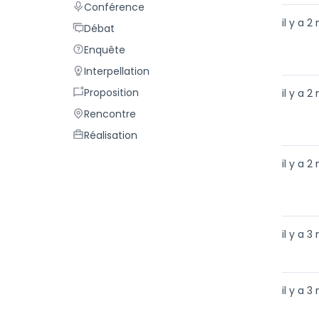
Conférence
Conférence
il y a 2
Débat
Débat
Enquête
Enquête
Interpellation
Interpellation
Proposition
Proposition
il y a 2
Rencontre
Rencontre
Réalisation
Réalisation
il y a 2
il y a 3
il y a 3