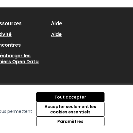
ssources
Aide
ivité
Aide
ncontres
lécharger les
chiers Open Data
participer.loire-atlantique.
participer.loire-atlanti
participer.loire-at
Tout accepter
(Nouvelle fenêtre)
(Nouvelle fenêtre)
(Nouvelle fenêtre
Accepter seulement les
 nous permettent
cookies essentiels
Licence Creative C
(Nouvelle fenêtre)
Paramètres