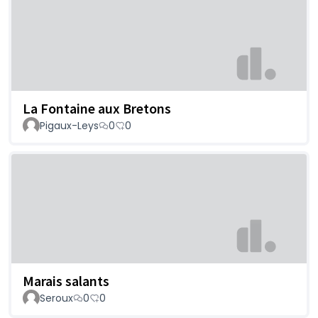
La Fontaine aux Bretons
Pigaux-Leys
0
0
Marais salants
Seroux
0
0