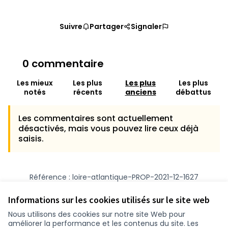
Suivre
Partager
Signaler
0 commentaire
Les mieux
Les plus
Les plus
Les plus
notés
récents
anciens
débattus
Les commentaires sont actuellement
désactivés, mais vous pouvez lire ceux déjà
saisis.
Référence : loire-atlantique-PROP-2021-12-1627
Numéro de version 1
(sur 1)
voir les autres versions
Vérifiez l'empreinte numérique
Informations sur les cookies utilisés sur le site web
Nous utilisons des cookies sur notre site Web pour
améliorer la performance et les contenus du site. Les
Conditions d'utilisation