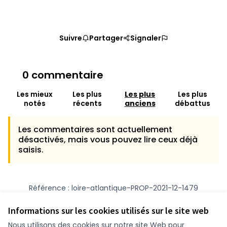
Suivre
Partager
Signaler
0 commentaire
Les mieux
Les plus
Les plus
Les plus
notés
récents
anciens
débattus
Les commentaires sont actuellement
désactivés, mais vous pouvez lire ceux déjà
saisis.
Référence : loire-atlantique-PROP-2021-12-1479
Numéro de version 1
(sur 1)
voir les autres versions
Vérifiez l'empreinte numérique
Informations sur les cookies utilisés sur le site web
Nous utilisons des cookies sur notre site Web pour